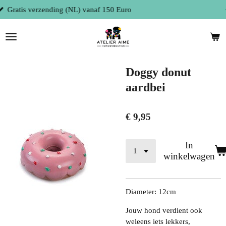
Fysieke winkel te 9300 Aalst (België)
Ga
direct
naar
de
hoofdinhoud
Doggy donut
aardbei
€ 9,95
In
winkelwagen
Diameter: 12cm
Jouw hond verdient ook
weleens iets lekkers,