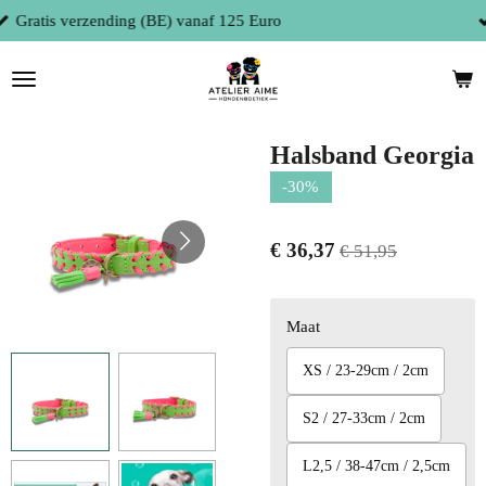
Gratis verzending (NL) vanaf 150 Euro
Ga
direct
naar
de
hoofdinhoud
Halsband Georgia
-30%
€ 36,37
€ 51,95
Maat
XS / 23-29cm / 2cm
S2 / 27-33cm / 2cm
L2,5 / 38-47cm / 2,5cm