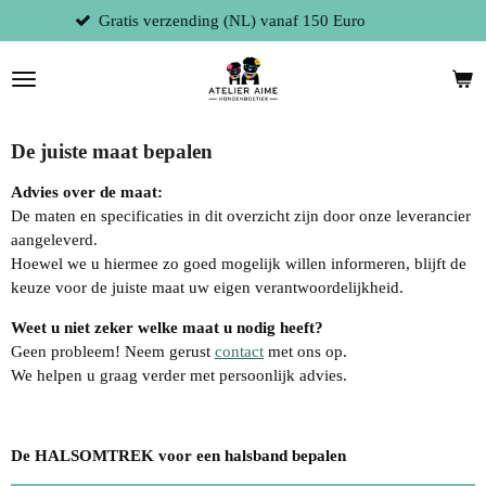
Fysieke winkel te 9300 Aalst (België)
Ga
direct
naar
de
hoofdinhoud
De juiste maat bepalen
Advies over de maat:
De maten en specificaties in dit overzicht zijn door onze leverancier
aangeleverd.
Hoewel we u hiermee zo goed mogelijk willen informeren, blijft de
keuze voor de juiste maat uw eigen verantwoordelijkheid.
Weet u niet zeker welke maat u nodig heeft?
Geen probleem! Neem gerust
contact
met ons op.
We helpen u graag verder met persoonlijk advies.
De HALSOMTREK voor een halsband bepalen