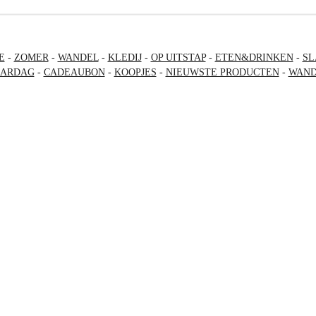
E
-
ZOMER
-
WANDEL
-
KLEDIJ
-
OP UITSTAP
-
ETEN&DRINKEN
-
SL
AARDAG
-
CADEAUBON
-
KOOPJES
-
NIEUWSTE PRODUCTEN
-
WAND