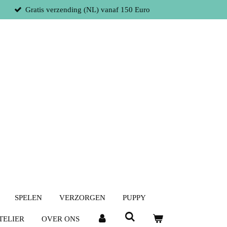
Gratis verzending (NL) vanaf 150 Euro
SPELEN
VERZORGEN
PUPPY
TELIER
OVER ONS