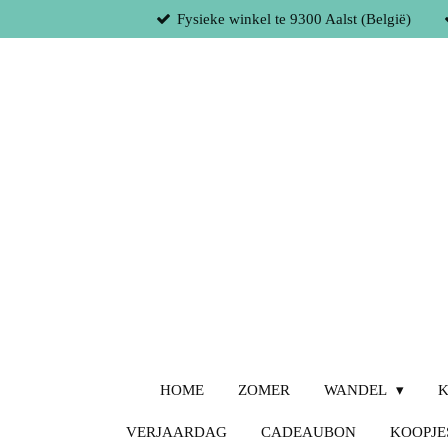
Fysieke winkel te 9300 Aalst (België)
Ga
direct
naar
de
hoofdinhoud
HOME
ZOMER
WANDEL
K
VERJAARDAG
CADEAUBON
KOOPJE