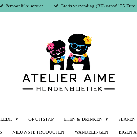
Persoonlijke service
Gratis verzending (BE) vanaf 125 Euro
LEDIJ
OP UITSTAP
ETEN & DRINKEN
SLAPEN
S
NIEUWSTE PRODUCTEN
WANDELINGEN
EIGEN A