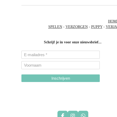
HOM
SPELEN
-
VERZORGEN
-
PUPPY
-
VERJ
Schrijf je in voor onze nieuwsbrief...
Inschrijven
hondenhalsbanden-belgie
hondentuigjes-belgie