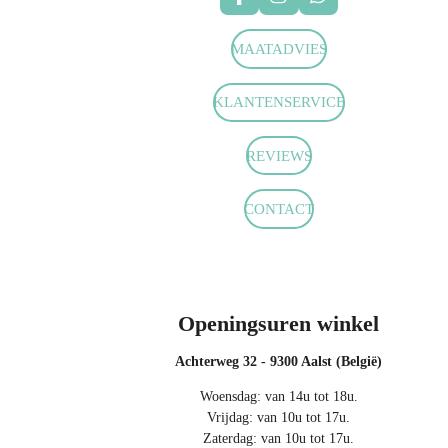
F
I
W
a
n
h
c
s
a
MAATADVIES
e
t
t
b
a
s
o
g
A
KLANTENSERVICE
o
r
p
k
a
p
m
REVIEWS
CONTACT
Openingsuren winkel
Achterweg 32 - 9300 Aalst (België)
Woensdag: van 14u tot 18u.
Vrijdag: van 10u tot 17u.
Zaterdag: van 10u tot 17u.