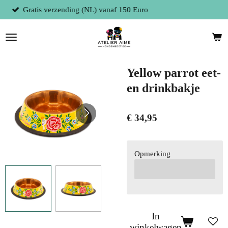
0 Euro
Fysieke winkel te 9300 Aalst (Be
Ga
direct
naar
de
hoofdinhoud
Yellow parrot eet-
en drinkbakje
€ 34,95
Opmerking
In
winkelwagen