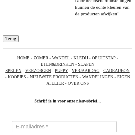
Door beeldscherminstellingen
kunnen de echte kleuren van
de producten afwijken!
Terug
HOME
-
ZOMER
-
WANDEL
-
KLEDIJ
-
OP UITSTAP
-
ETEN&DRINKEN
-
SLAPEN
SPELEN
-
VERZORGEN
-
PUPPY
-
VERJAARDAG
-
CADEAUBON
-
KOOPJES
-
NIEUWSTE PRODUCTEN
-
WANDELINGEN
-
EIGEN
ATELIER
-
OVER ONS
Schrijf je in voor onze nieuwsbrief...