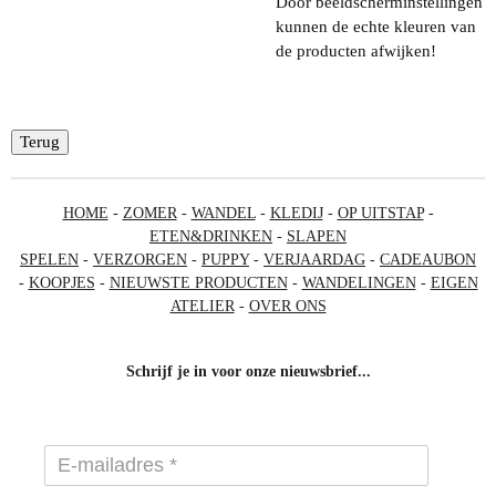
Door beeldscherminstellingen
kunnen de echte kleuren van
de producten afwijken!
Terug
HOME
-
ZOMER
-
WANDEL
-
KLEDIJ
-
OP UITSTAP
-
ETEN&DRINKEN
-
SLAPEN
SPELEN
-
VERZORGEN
-
PUPPY
-
VERJAARDAG
-
CADEAUBON
-
KOOPJES
-
NIEUWSTE PRODUCTEN
-
WANDELINGEN
-
EIGEN
ATELIER
-
OVER ONS
Schrijf je in voor onze nieuwsbrief...