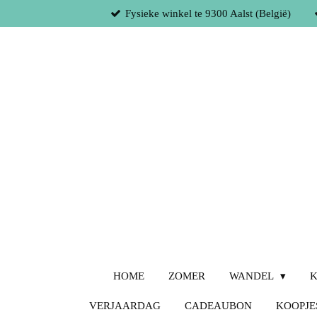
Fysieke winkel te 9300 Aalst (België)
Ga
direct
naar
de
hoofdinhoud
HOME
ZOMER
WANDEL
K
VERJAARDAG
CADEAUBON
KOOPJE