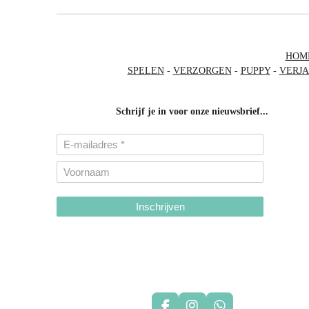
HOM
SPELEN
-
VERZORGEN
-
PUPPY
-
VERJ
Schrijf je in voor onze nieuwsbrief...
Inschrijven
hondenhalsbanden-belgie
hondentuigjes-belgie