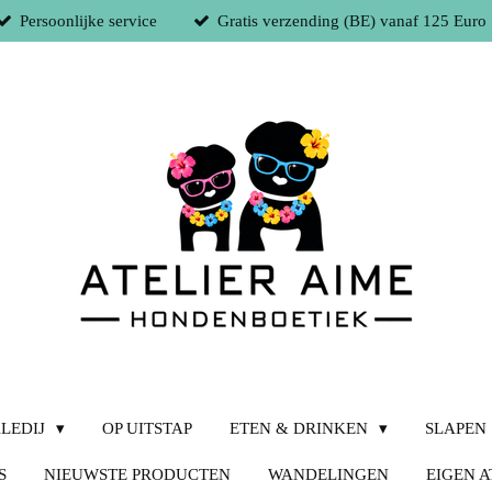
Persoonlijke service
Gratis verzending (BE) vanaf 125 Euro
LEDIJ
OP UITSTAP
ETEN & DRINKEN
SLAPEN
S
NIEUWSTE PRODUCTEN
WANDELINGEN
EIGEN A