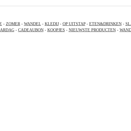
E
-
ZOMER
-
WANDEL
-
KLEDIJ
-
OP UITSTAP
-
ETEN&DRINKEN
-
SL
AARDAG
-
CADEAUBON
-
KOOPJES
-
NIEUWSTE PRODUCTEN
-
WAND