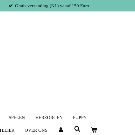
Gratis verzending (NL) vanaf 150 Euro
SPELEN
VERZORGEN
PUPPY
TELIER
OVER ONS