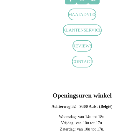
F
I
W
a
n
h
c
s
a
MAATADVIES
e
t
t
b
a
s
o
g
A
KLANTENSERVICE
o
r
p
k
a
p
m
REVIEWS
CONTACT
Openingsuren winkel
Achterweg 32 - 9300 Aalst (België)
Woensdag: van 14u tot 18u.
Vrijdag: van 10u tot 17u.
Zaterdag: van 10u tot 17u.