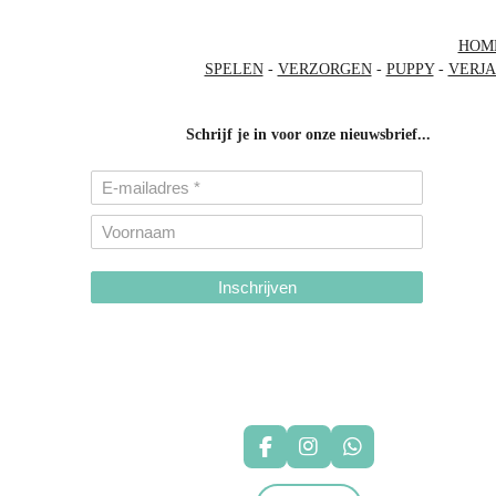
HOM
SPELEN
-
VERZORGEN
-
PUPPY
-
VERJ
Schrijf je in voor onze nieuwsbrief...
Inschrijven
hondenhalsbanden-belgie
hondentuigjes-belgie
F
I
W
a
n
h
c
s
a