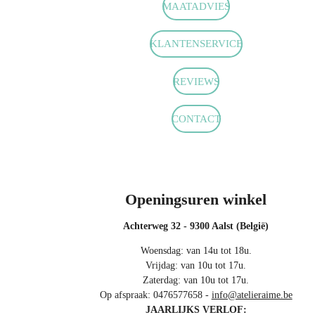
MAATADVIES
e
t
t
b
a
s
o
g
A
KLANTENSERVICE
o
r
p
k
a
p
m
REVIEWS
CONTACT
Openingsuren winkel
Achterweg 32 - 9300 Aalst (België)
Woensdag: van 14u tot 18u.
Vrijdag: van 10u tot 17u.
Zaterdag: van 10u tot 17u.
Op afspraak: 0476577658 -
info@atelieraime.be
JAARLIJKS VERLOF: