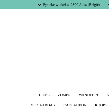
Fysieke winkel te 9300 Aalst (België)
Ga
direct
naar
de
hoofdinhoud
HOME
ZOMER
WANDEL
K
VERJAARDAG
CADEAUBON
KOOPJE