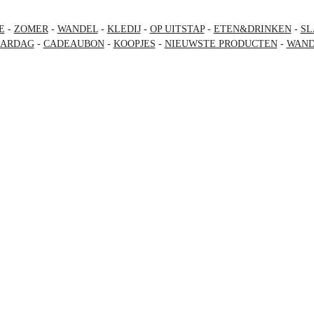
E
-
ZOMER
-
WANDEL
-
KLEDIJ
-
OP UITSTAP
-
ETEN&DRINKEN
-
SL
AARDAG
-
CADEAUBON
-
KOOPJES
-
NIEUWSTE PRODUCTEN
-
WAND