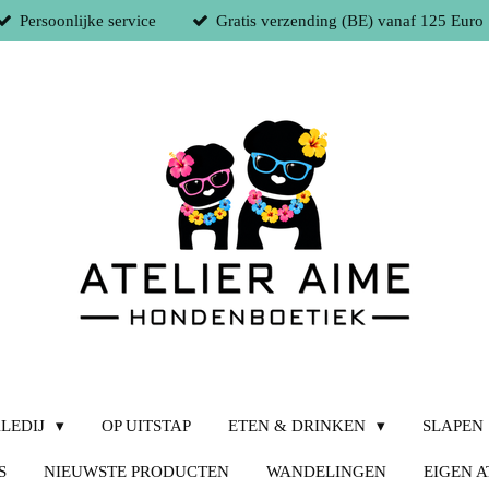
Persoonlijke service
Gratis verzending (BE) vanaf 125 Euro
LEDIJ
OP UITSTAP
ETEN & DRINKEN
SLAPEN
S
NIEUWSTE PRODUCTEN
WANDELINGEN
EIGEN A