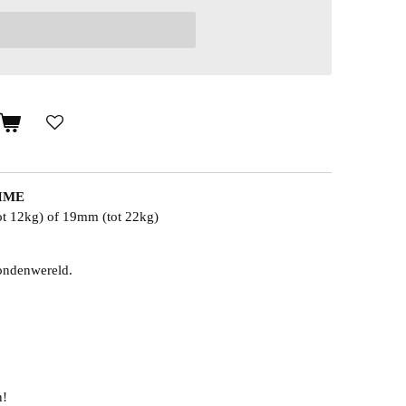
IME
ot 12kg) of 19mm (tot 22kg)
hondenwereld.
n!