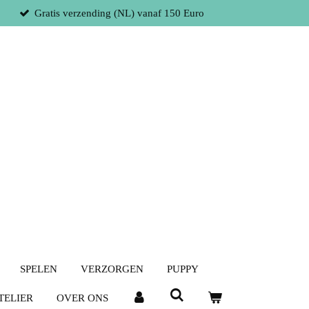
Gratis verzending (NL) vanaf 150 Euro
SPELEN
VERZORGEN
PUPPY
TELIER
OVER ONS