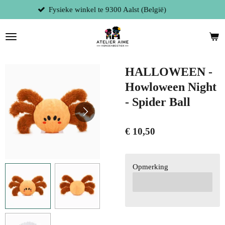
lgië)
Persoonlijke service
Ga
direct
naar
de
hoofdinhoud
HALLOWEEN -
Howloween Night
- Spider Ball
€ 10,50
Opmerking