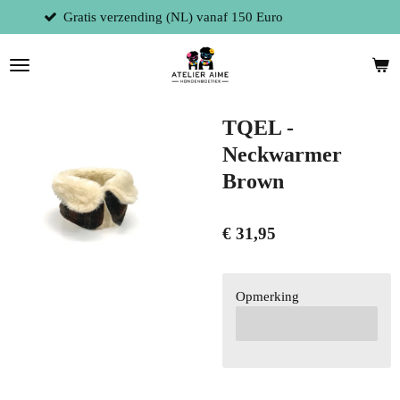
 (NL) vanaf 150 Euro
Fysieke winkel te
Ga
direct
naar
de
hoofdinhoud
TQEL -
Neckwarmer
Brown
€ 31,95
Opmerking