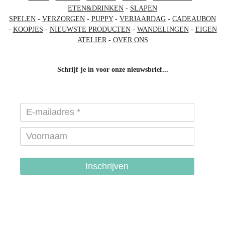
ETEN&DRINKEN
-
SLAPEN
SPELEN
-
VERZORGEN
-
PUPPY
-
VERJAARDAG
-
CADEAUBON
-
KOOPJES
-
NIEUWSTE PRODUCTEN
-
WANDELINGEN
-
EIGEN
ATELIER
-
OVER ONS
Schrijf je in voor onze nieuwsbrief...
Inschrijven
hondenhalsbanden-belgie
hondentuigjes-belgie