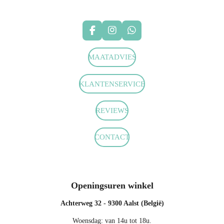
F
I
W
a
n
h
c
s
a
MAATADVIES
e
t
t
b
a
s
o
g
A
KLANTENSERVICE
o
r
p
k
a
p
m
REVIEWS
CONTACT
Openingsuren winkel
Achterweg 32 - 9300 Aalst (België)
Woensdag: van 14u tot 18u.