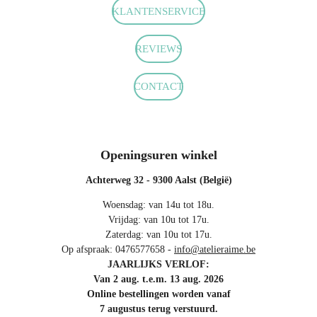
o
g
A
KLANTENSERVICE
o
r
p
k
a
p
m
REVIEWS
CONTACT
Openingsuren winkel
Achterweg 32 - 9300 Aalst (België)
Woensdag: van 14u tot 18u.
Vrijdag: van 10u tot 17u.
Zaterdag: van 10u tot 17u.
Op afspraak: 0476577658 -
info@atelieraime.be
JAARLIJKS VERLOF:
Van 2 aug. t.e.m. 13 aug. 2026
Online bestellingen worden vanaf
7 augustus terug verstuurd.