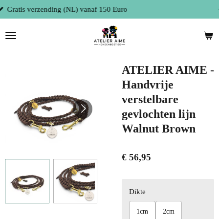
Fysieke winkel te 9300 Aalst (België)
Ga
direct
naar
de
hoofdinhoud
ATELIER AIME -
Handvrije
verstelbare
gevlochten lijn
Walnut Brown
€ 56,95
Dikte
1cm
2cm