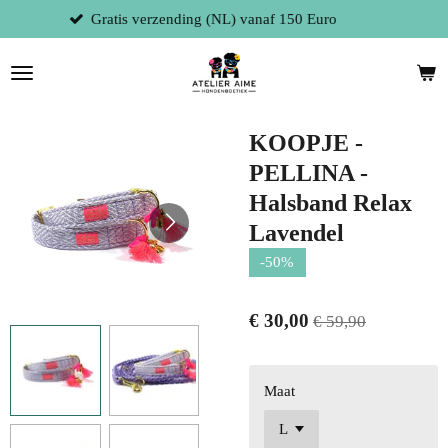
 150 Euro
Fysieke winkel te 9300 Aalst 
Ga
direct
naar
de
hoofdinhoud
KOOPJE -
PELLINA -
Halsband Relax
Lavendel
-50%
€ 30,00
€ 59,90
Maat