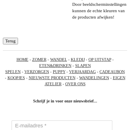
Door beeldscherminstellingen
kunnen de echte kleuren van
de producten afwijken!
Terug
HOME
-
ZOMER
-
WANDEL
-
KLEDIJ
-
OP UITSTAP
-
ETEN&DRINKEN
-
SLAPEN
SPELEN
-
VERZORGEN
-
PUPPY
-
VERJAARDAG
-
CADEAUBON
-
KOOPJES
-
NIEUWSTE PRODUCTEN
-
WANDELINGEN
-
EIGEN
ATELIER
-
OVER ONS
Schrijf je in voor onze nieuwsbrief...