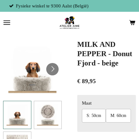
ë)
Persoonlijke service
Ga
direct
naar
de
hoofdinhoud
MILK AND
PEPPER - Donut
Fjord - beige
€ 89,95
Maat
S: 50cm
M: 60cm