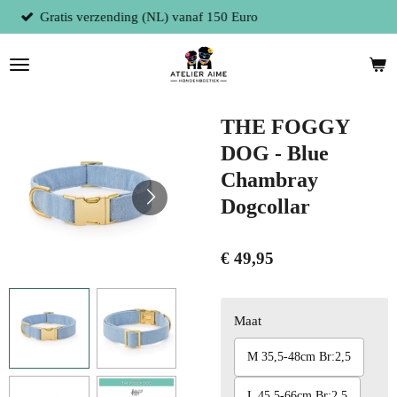
Fysieke winkel te 9300 Aalst (België)
Ga
direct
naar
de
hoofdinhoud
THE FOGGY
DOG - Blue
Chambray
Dogcollar
€ 49,95
Maat
M 35,5-48cm Br:2,5
L 45,5-66cm Br:2,5