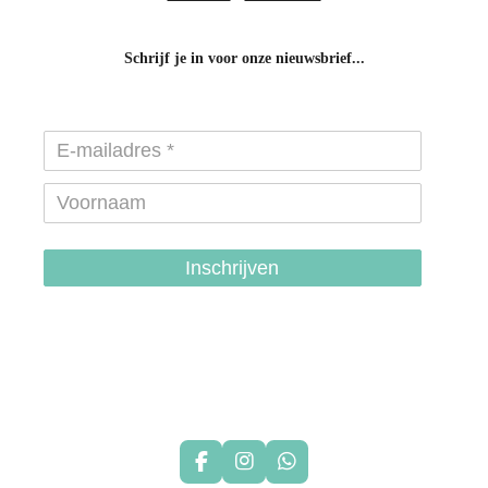
Schrijf je in voor onze nieuwsbrief...
Inschrijven
hondenhalsbanden-belgie
hondentuigjes-belgie
F
I
W