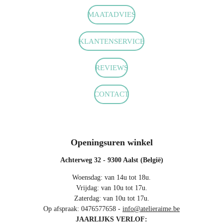
a
n
h
c
s
a
MAATADVIES
e
t
t
b
a
s
o
g
A
KLANTENSERVICE
o
r
p
k
a
p
m
REVIEWS
CONTACT
Openingsuren winkel
Achterweg 32 - 9300 Aalst (België)
Woensdag: van 14u tot 18u.
Vrijdag: van 10u tot 17u.
Zaterdag: van 10u tot 17u.
Op afspraak: 0476577658 -
info@atelieraime.be
JAARLIJKS VERLOF: