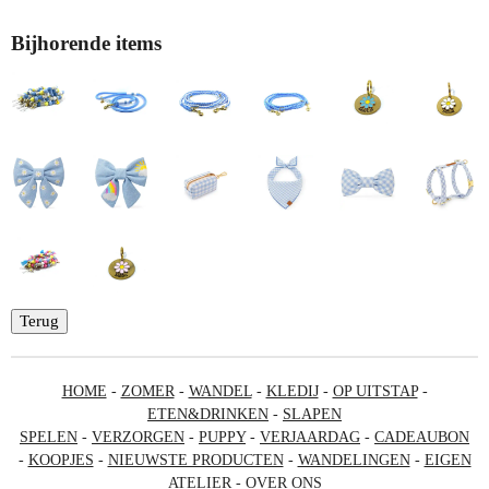
Bijhorende items
Terug
HOME
-
ZOMER
-
WANDEL
-
KLEDIJ
-
OP UITSTAP
-
ETEN&DRINKEN
-
SLAPEN
SPELEN
-
VERZORGEN
-
PUPPY
-
VERJAARDAG
-
CADEAUBON
-
KOOPJES
-
NIEUWSTE PRODUCTEN
-
WANDELINGEN
-
EIGEN
ATELIER
-
OVER ONS