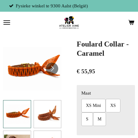
ë)
Persoonlijke service
Ga
direct
naar
de
hoofdinhoud
Foulard Collar -
Caramel
€ 55,95
Maat
XS Mini
XS
S
M