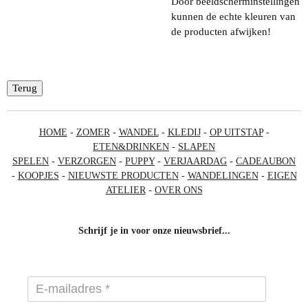
Door beeldscherminstellingen
kunnen de echte kleuren van
de producten afwijken!
Terug
HOME
-
ZOMER
-
WANDEL
-
KLEDIJ
-
OP UITSTAP
-
ETEN&DRINKEN
-
SLAPEN
SPELEN
-
VERZORGEN
-
PUPPY
-
VERJAARDAG
-
CADEAUBON
-
KOOPJES
-
NIEUWSTE PRODUCTEN
-
WANDELINGEN
-
EIGEN
ATELIER
-
OVER ONS
Schrijf je in voor onze nieuwsbrief...