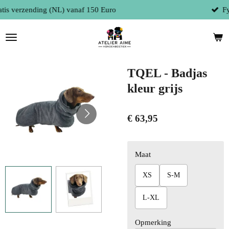
Fysieke winkel te 9300 Aalst (België)
Ga
direct
naar
de
hoofdinhoud
TQEL - Badjas
kleur grijs
€ 63,95
Maat
XS
S-M
L-XL
Opmerking