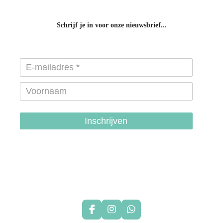
Schrijf je in voor onze nieuwsbrief...
Inschrijven
hondenhalsbanden-belgie
hondentuigjes-belgie
F
I
W
a
n
h