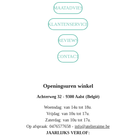
c
s
a
MAATADVIES
e
t
t
b
a
s
o
g
A
KLANTENSERVICE
o
r
p
k
a
p
m
REVIEWS
CONTACT
Openingsuren winkel
Achterweg 32 - 9300 Aalst (België)
Woensdag: van 14u tot 18u.
Vrijdag: van 10u tot 17u.
Zaterdag: van 10u tot 17u.
Op afspraak: 0476577658 -
info@atelieraime.be
JAARLIJKS VERLOF: