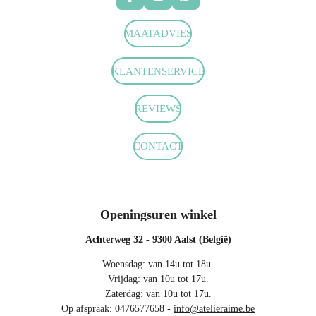
F
I
W
a
n
h
c
s
a
MAATADVIES
e
t
t
b
a
s
o
g
A
KLANTENSERVICE
o
r
p
k
a
p
m
REVIEWS
CONTACT
Openingsuren winkel
Achterweg 32 - 9300 Aalst (België)
Woensdag: van 14u tot 18u.
Vrijdag: van 10u tot 17u.
Zaterdag: van 10u tot 17u.
Op afspraak: 0476577658 -
info@atelieraime.be