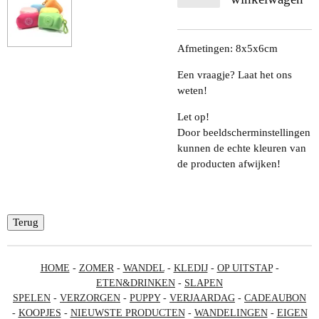
Afmetingen: 8x5x6cm
Een vraagje? Laat het ons
weten!
Let op!
Door beeldscherminstellingen
kunnen de echte kleuren van
de producten afwijken!
Terug
HOME
-
ZOMER
-
WANDEL
-
KLEDIJ
-
OP UITSTAP
-
ETEN&DRINKEN
-
SLAPEN
SPELEN
-
VERZORGEN
-
PUPPY
-
VERJAARDAG
-
CADEAUBON
-
KOOPJES
-
NIEUWSTE PRODUCTEN
-
WANDELINGEN
-
EIGEN