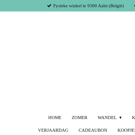
Fysieke winkel te 9300 Aalst (België)
Ga
direct
naar
de
hoofdinhoud
HOME
ZOMER
WANDEL
K
VERJAARDAG
CADEAUBON
KOOPJE