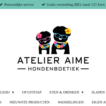
Persoonlijke service
Gratis verzending (BE) vanaf 125 Euro
LEDIJ
OP UITSTAP
ETEN & DRINKEN
SLAPEN
S
NIEUWSTE PRODUCTEN
WANDELINGEN
EIGEN A