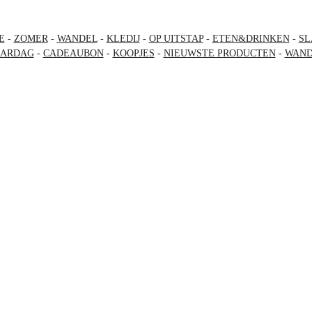
E
-
ZOMER
-
WANDEL
-
KLEDIJ
-
OP UITSTAP
-
ETEN&DRINKEN
-
SL
AARDAG
-
CADEAUBON
-
KOOPJES
-
NIEUWSTE PRODUCTEN
-
WAND