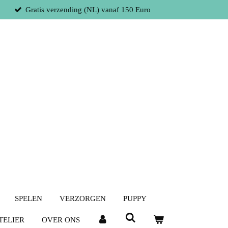
Gratis verzending (NL) vanaf 150 Euro
SPELEN
VERZORGEN
PUPPY
TELIER
OVER ONS