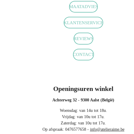
c
s
a
MAATADVIES
e
t
t
b
a
s
o
g
A
KLANTENSERVICE
o
r
p
k
a
p
m
REVIEWS
CONTACT
Openingsuren winkel
Achterweg 32 - 9300 Aalst (België)
Woensdag: van 14u tot 18u.
Vrijdag: van 10u tot 17u.
Zaterdag: van 10u tot 17u.
Op afspraak: 0476577658 -
info@atelieraime.be