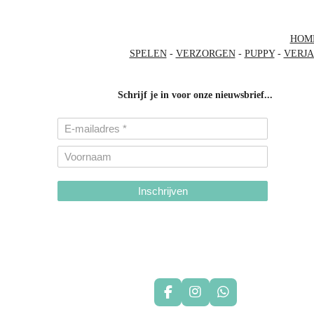
HOM
SPELEN
-
VERZORGEN
-
PUPPY
-
VERJ
Schrijf je in voor onze nieuwsbrief...
Inschrijven
hondenhalsbanden-belgie
hondentuigjes-belgie
F
I
W
a
n
h