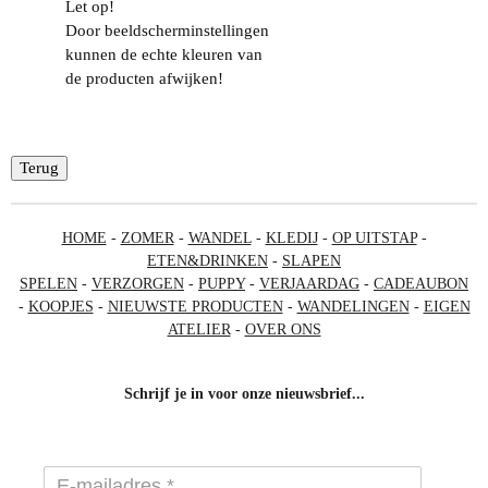
Let op!
Door beeldscherminstellingen
kunnen de echte kleuren van
de producten afwijken!
Terug
HOME
-
ZOMER
-
WANDEL
-
KLEDIJ
-
OP UITSTAP
-
ETEN&DRINKEN
-
SLAPEN
SPELEN
-
VERZORGEN
-
PUPPY
-
VERJAARDAG
-
CADEAUBON
-
KOOPJES
-
NIEUWSTE PRODUCTEN
-
WANDELINGEN
-
EIGEN
ATELIER
-
OVER ONS
Schrijf je in voor onze nieuwsbrief...