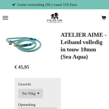
 150 Euro
Fysieke winkel te 9300 Aalst 
Ga
direct
naar
de
hoofdinhoud
ATELIER AIME -
Leiband volledig
in touw 10mm
(Sea Aqua)
€ 45,95
Gewicht
Opmerking