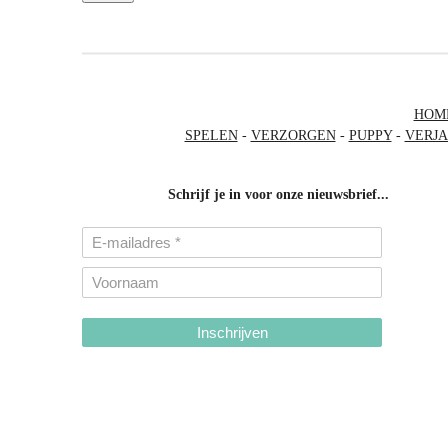
HOM
SPELEN
-
VERZORGEN
-
PUPPY
-
VERJ
Schrijf je in voor onze nieuwsbrief...
Inschrijven
hondenhalsbanden-belgie
hondentuigjes-belgie