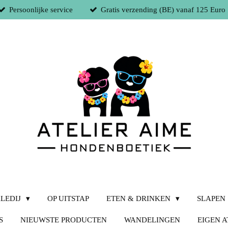
Persoonlijke service
Gratis verzending (BE) vanaf 125 Euro
LEDIJ
OP UITSTAP
ETEN & DRINKEN
SLAPEN
S
NIEUWSTE PRODUCTEN
WANDELINGEN
EIGEN A