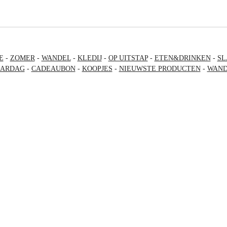
E
-
ZOMER
-
WANDEL
-
KLEDIJ
-
OP UITSTAP
-
ETEN&DRINKEN
-
SL
AARDAG
-
CADEAUBON
-
KOOPJES
-
NIEUWSTE PRODUCTEN
-
WAND