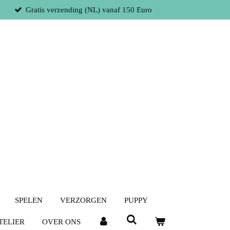
Gratis verzending (NL) vanaf 150 Euro
SPELEN
VERZORGEN
PUPPY
TELIER
OVER ONS