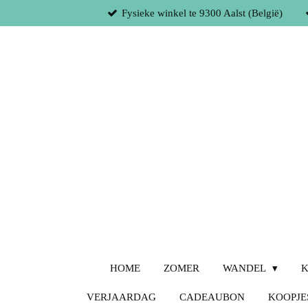
Fysieke winkel te 9300 Aalst (België)
Ga
direct
naar
de
hoofdinhoud
HOME
ZOMER
WANDEL
K
VERJAARDAG
CADEAUBON
KOOPJE