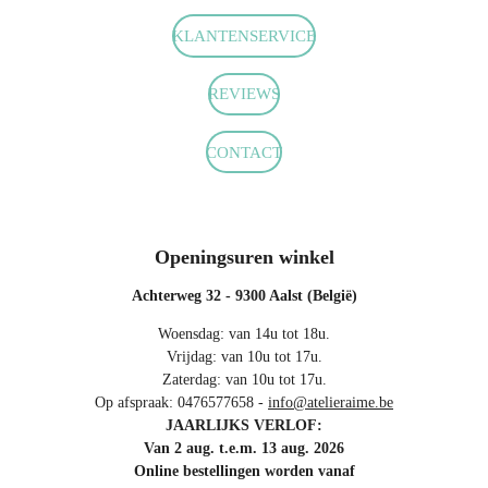
b
a
s
o
g
A
KLANTENSERVICE
o
r
p
k
a
p
m
REVIEWS
CONTACT
Openingsuren winkel
Achterweg 32 - 9300 Aalst (België)
Woensdag: van 14u tot 18u.
Vrijdag: van 10u tot 17u.
Zaterdag: van 10u tot 17u.
Op afspraak: 0476577658 -
info@atelieraime.be
JAARLIJKS VERLOF:
Van 2 aug. t.e.m. 13 aug. 2026
Online bestellingen worden vanaf