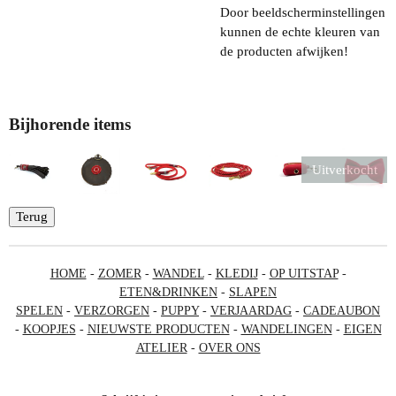
Door beeldscherminstellingen
kunnen de echte kleuren van
de producten afwijken!
Bijhorende items
Uitverkocht
Terug
HOME
-
ZOMER
-
WANDEL
-
KLEDIJ
-
OP UITSTAP
-
ETEN&DRINKEN
-
SLAPEN
SPELEN
-
VERZORGEN
-
PUPPY
-
VERJAARDAG
-
CADEAUBON
-
KOOPJES
-
NIEUWSTE PRODUCTEN
-
WANDELINGEN
-
EIGEN
ATELIER
-
OVER ONS