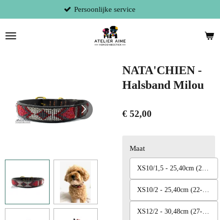
ice
Gratis verzending (BE) va
Ga
direct
naar
de
hoofdinhoud
NATA'CHIEN -
Halsband Milou
€ 52,00
Maat
XS10/1,5 - 25,40cm (22-29cm)
XS10/2 - 25,40cm (22-29cm)
XS12/2 - 30,48cm (27-33cm)