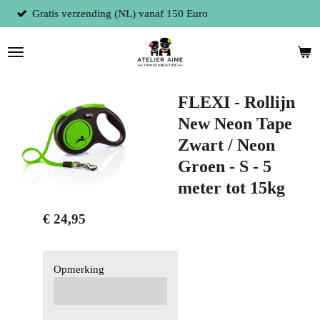
 150 Euro
Fysieke winkel te 9300 Aalst 
Ga
direct
naar
de
hoofdinhoud
FLEXI - Rollijn
New Neon Tape
Zwart / Neon
Groen - S - 5
meter tot 15kg
€ 24,95
Opmerking