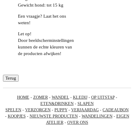
Gewicht hond: tot 15 kg
Een vraagje? Laat het ons
weten!
Let op!
Door beeldscherminstellingen
kunnen de echte kleuren van
de producten afwijken!
Terug
HOME
-
ZOMER
-
WANDEL
-
KLEDIJ
-
OP UITSTAP
-
ETEN&DRINKEN
-
SLAPEN
SPELEN
-
VERZORGEN
-
PUPPY
-
VERJAARDAG
-
CADEAUBON
-
KOOPJES
-
NIEUWSTE PRODUCTEN
-
WANDELINGEN
-
EIGEN
ATELIER
-
OVER ONS