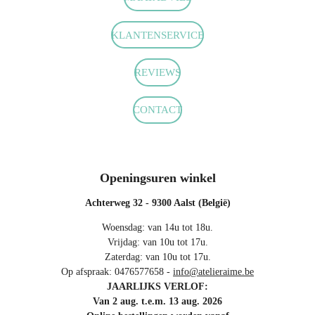
e
t
t
b
a
s
o
g
A
KLANTENSERVICE
o
r
p
k
a
p
m
REVIEWS
CONTACT
Openingsuren winkel
Achterweg 32 - 9300 Aalst (België)
Woensdag: van 14u tot 18u.
Vrijdag: van 10u tot 17u.
Zaterdag: van 10u tot 17u.
Op afspraak: 0476577658 -
info@atelieraime.be
JAARLIJKS VERLOF:
Van 2 aug. t.e.m. 13 aug. 2026