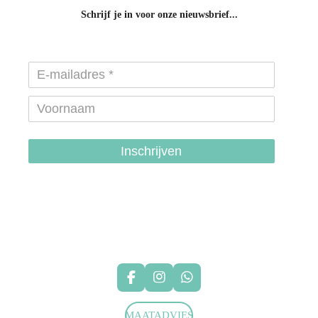
Schrijf je in voor onze nieuwsbrief...
Inschrijven
hondenhalsbanden-belgie
hondentuigjes-belgie
F
I
W
a
n
h
c
s
a
MAATADVIES