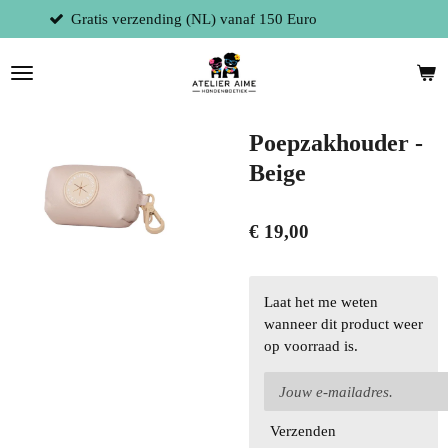
) vanaf 150 Euro
Fysieke winkel te 930
Ga
direct
naar
de
hoofdinhoud
Poepzakhouder -
Beige
€ 19,00
Laat het me weten
wanneer dit product weer
op voorraad is.
Verzenden