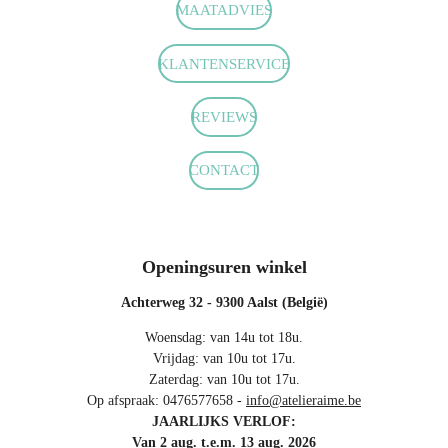
c
s
a
MAATADVIES
e
t
t
b
a
s
o
g
A
KLANTENSERVICE
o
r
p
k
a
p
m
REVIEWS
CONTACT
Openingsuren winkel
Achterweg 32 - 9300 Aalst (België)
Woensdag: van 14u tot 18u.
Vrijdag: van 10u tot 17u.
Zaterdag: van 10u tot 17u.
Op afspraak: 0476577658 -
info@atelieraime.be
JAARLIJKS VERLOF:
Van 2 aug. t.e.m. 13 aug. 2026