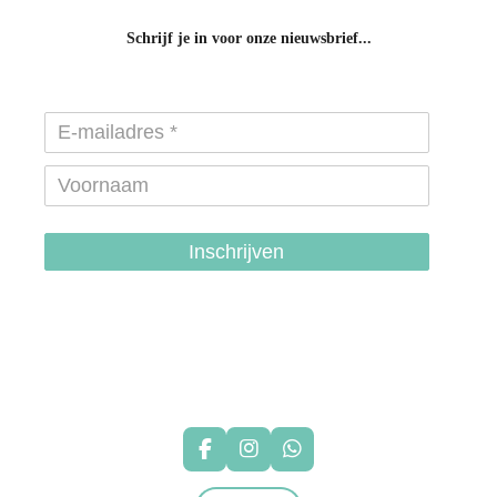
Schrijf je in voor onze nieuwsbrief...
Inschrijven
hondenhalsbanden-belgie
hondentuigjes-belgie
F
I
W
a
n
h