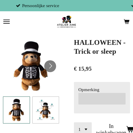
Gratis verzending (BE) vanaf 125 E
Ga
direct
naar
de
hoofdinhoud
HALLOWEEN -
Trick or sleep
€ 15,95
Opmerking
In
winkelwagen