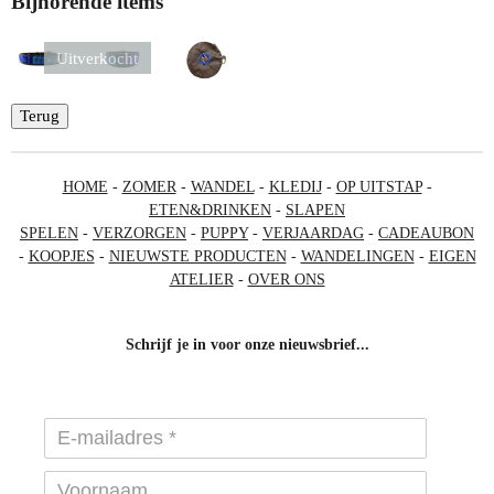
Bijhorende items
Uitverkocht
Terug
HOME
-
ZOMER
-
WANDEL
-
KLEDIJ
-
OP UITSTAP
-
ETEN&DRINKEN
-
SLAPEN
SPELEN
-
VERZORGEN
-
PUPPY
-
VERJAARDAG
-
CADEAUBON
-
KOOPJES
-
NIEUWSTE PRODUCTEN
-
WANDELINGEN
-
EIGEN
ATELIER
-
OVER ONS
Schrijf je in voor onze nieuwsbrief...