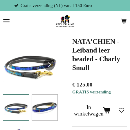
 150 Euro
Fysieke winkel te 9300 Aalst 
Ga
direct
naar
de
hoofdinhoud
NATA'CHIEN -
Leiband leer
beaded - Charly
Small
€ 125,00
GRATIS verzending
In
winkelwagen