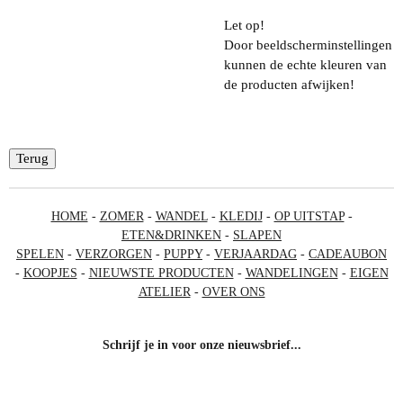
Let op!
Door beeldscherminstellingen
kunnen de echte kleuren van
de producten afwijken!
Terug
HOME
-
ZOMER
-
WANDEL
-
KLEDIJ
-
OP UITSTAP
-
ETEN&DRINKEN
-
SLAPEN
SPELEN
-
VERZORGEN
-
PUPPY
-
VERJAARDAG
-
CADEAUBON
-
KOOPJES
-
NIEUWSTE PRODUCTEN
-
WANDELINGEN
-
EIGEN
ATELIER
-
OVER ONS
Schrijf je in voor onze nieuwsbrief...