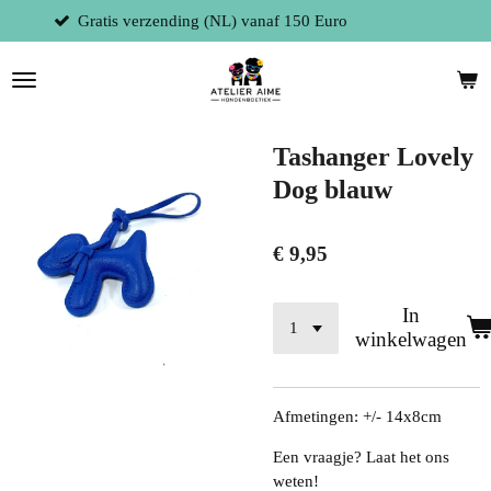
 (NL) vanaf 150 Euro
Fysieke winkel te
Ga
direct
naar
de
hoofdinhoud
Tashanger Lovely
Dog blauw
€ 9,95
In
winkelwagen
Afmetingen: +/- 14x8cm
Een vraagje? Laat het ons
weten!