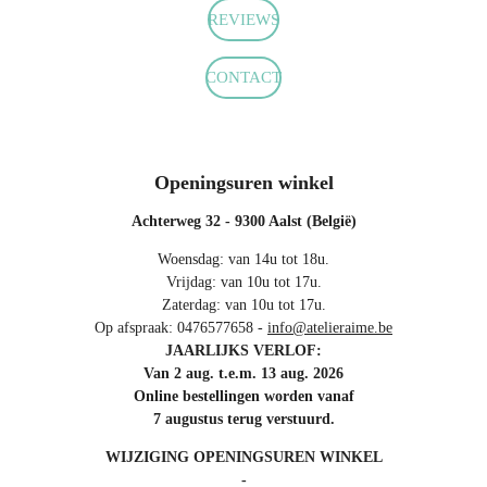
m
REVIEWS
CONTACT
Openingsuren winkel
Achterweg 32 - 9300 Aalst (België)
Woensdag: van 14u tot 18u.
Vrijdag: van 10u tot 17u.
Zaterdag: van 10u tot 17u.
Op afspraak: 0476577658 -
info@atelieraime.be
JAARLIJKS VERLOF:
Van 2 aug. t.e.m. 13 aug. 2026
Online bestellingen worden vanaf
7 augustus terug verstuurd.
WIJZIGING OPENINGSUREN WINKEL
-