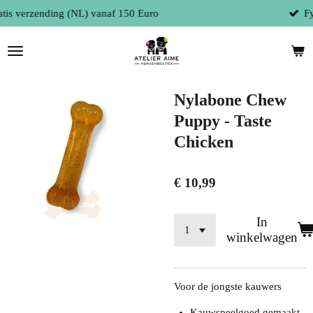
Fysieke winkel te 9300 Aalst (België)
Ga
direct
naar
de
hoofdinhoud
Nylabone Chew
Puppy - Taste
Chicken
€ 10,99
In
winkelwagen
Voor de jongste kauwers
Kauwspeelgoed gemaakt