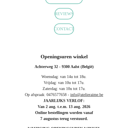
o
r
p
k
a
p
m
REVIEWS
CONTACT
Openingsuren winkel
Achterweg 32 - 9300 Aalst (België)
Woensdag: van 14u tot 18u.
Vrijdag: van 10u tot 17u.
Zaterdag: van 10u tot 17u.
Op afspraak: 0476577658 -
info@atelieraime.be
JAARLIJKS VERLOF:
Van 2 aug. t.e.m. 13 aug. 2026
Online bestellingen worden vanaf
7 augustus terug verstuurd.