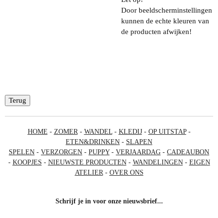
Door beeldscherminstellingen
kunnen de echte kleuren van
de producten afwijken!
Terug
HOME
-
ZOMER
-
WANDEL
-
KLEDIJ
-
OP UITSTAP
-
ETEN&DRINKEN
-
SLAPEN
SPELEN
-
VERZORGEN
-
PUPPY
-
VERJAARDAG
-
CADEAUBON
-
KOOPJES
-
NIEUWSTE PRODUCTEN
-
WANDELINGEN
-
EIGEN
ATELIER
-
OVER ONS
Schrijf je in voor onze nieuwsbrief...