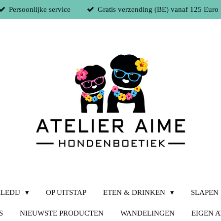
Persoonlijke service
Gratis verzending (BE) vanaf 125 Euro
LEDIJ
OP UITSTAP
ETEN & DRINKEN
SLAPEN
S
NIEUWSTE PRODUCTEN
WANDELINGEN
EIGEN A