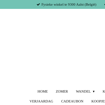
Fysieke winkel te 9300 Aalst (België)
Ga
direct
naar
de
hoofdinhoud
HOME
ZOMER
WANDEL
K
VERJAARDAG
CADEAUBON
KOOPJE