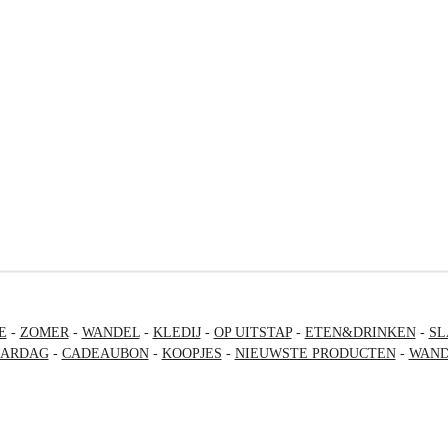
E
-
ZOMER
-
WANDEL
-
KLEDIJ
-
OP UITSTAP
-
ETEN&DRINKEN
-
SL
AARDAG
-
CADEAUBON
-
KOOPJES
-
NIEUWSTE PRODUCTEN
-
WAND