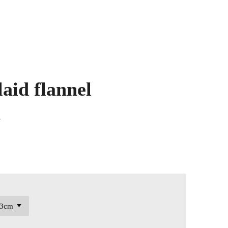
aid flannel
a