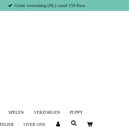
Gratis verzending (NL) vanaf 150 Euro
SPELEN
VERZORGEN
PUPPY
TELIER
OVER ONS