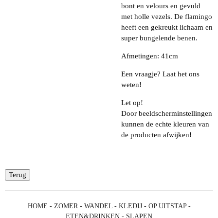
bont en velours en gevuld
met holle vezels. De flamingo
heeft een gekreukt lichaam en
super bungelende benen.
Afmetingen: 41cm
Een vraagje? Laat het ons
weten!
Let op!
Door beeldscherminstellingen
kunnen de echte kleuren van
de producten afwijken!
Terug
HOME
-
ZOMER
-
WANDEL
-
KLEDIJ
-
OP UITSTAP
-
ETEN&DRINKEN
-
SLAPEN