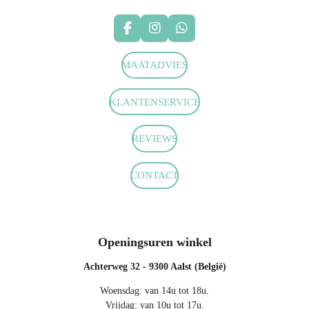
F
I
W
a
n
h
c
s
a
MAATADVIES
e
t
t
b
a
s
o
g
A
KLANTENSERVICE
o
r
p
k
a
p
m
REVIEWS
CONTACT
Openingsuren winkel
Achterweg 32 - 9300 Aalst (België)
Woensdag: van 14u tot 18u.
Vrijdag: van 10u tot 17u.