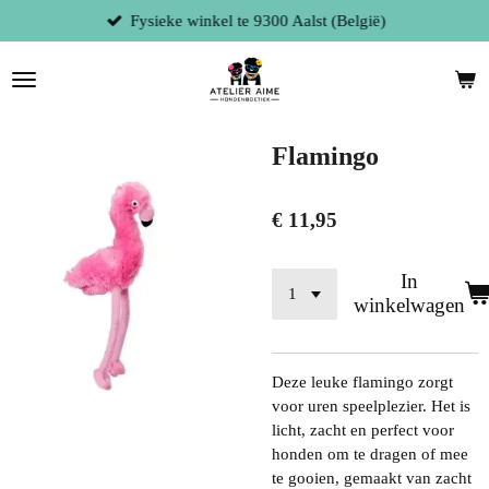
Fysieke winkel te 9300 Aalst (België)
Ga
direct
naar
de
hoofdinhoud
Flamingo
€ 11,95
In
winkelwagen
Deze leuke flamingo zorgt
voor uren speelplezier. Het is
licht, zacht en perfect voor
honden om te dragen of mee
te gooien, gemaakt van zacht