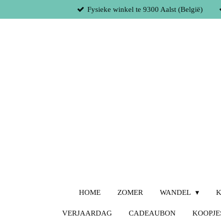
Fysieke winkel te 9300 Aalst (België)
Ga
direct
naar
de
hoofdinhoud
HOME
ZOMER
WANDEL
K
VERJAARDAG
CADEAUBON
KOOPJE