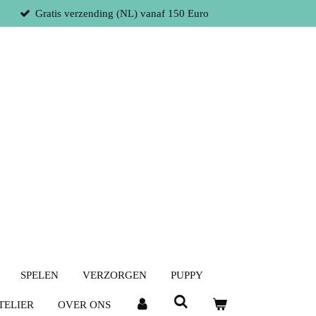
Gratis verzending (NL) vanaf 150 Euro
SPELEN
VERZORGEN
PUPPY
TELIER
OVER ONS