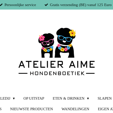
Persoonlijke service
Gratis verzending (BE) vanaf 125 Euro
LEDIJ
OP UITSTAP
ETEN & DRINKEN
SLAPEN
S
NIEUWSTE PRODUCTEN
WANDELINGEN
EIGEN A