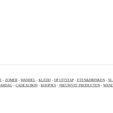
E
-
ZOMER
-
WANDEL
-
KLEDIJ
-
OP UITSTAP
-
ETEN&DRINKEN
-
SL
AARDAG
-
CADEAUBON
-
KOOPJES
-
NIEUWSTE PRODUCTEN
-
WAND