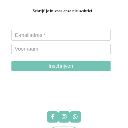
Schrijf je in voor onze nieuwsbrief...
Inschrijven
hondenhalsbanden-belgie
hondentuigjes-belgie
F
I
W
a
n
h