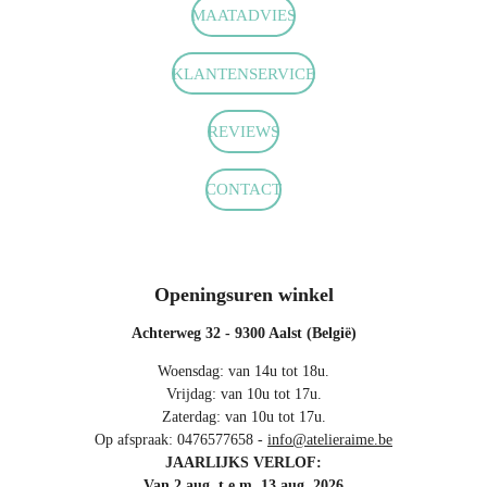
c
s
a
MAATADVIES
e
t
t
b
a
s
o
g
A
KLANTENSERVICE
o
r
p
k
a
p
m
REVIEWS
CONTACT
Openingsuren winkel
Achterweg 32 - 9300 Aalst (België)
Woensdag: van 14u tot 18u.
Vrijdag: van 10u tot 17u.
Zaterdag: van 10u tot 17u.
Op afspraak: 0476577658 -
info@atelieraime.be
JAARLIJKS VERLOF:
Van 2 aug. t.e.m. 13 aug. 2026