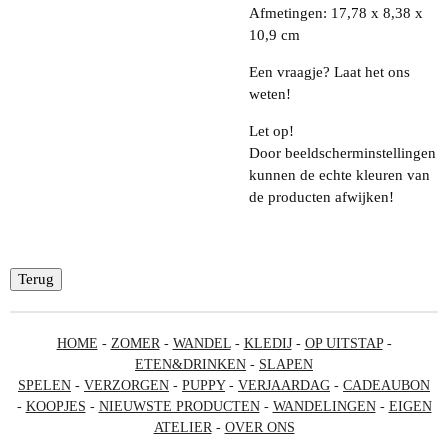
Afmetingen: 17,78 x 8,38 x
10,9 cm
Een vraagje? Laat het ons
weten!
Let op!
Door beeldscherminstellingen
kunnen de echte kleuren van
de producten afwijken!
Terug
HOME
-
ZOMER
-
WANDEL
-
KLEDIJ
-
OP UITSTAP
-
ETEN&DRINKEN
-
SLAPEN
SPELEN
-
VERZORGEN
-
PUPPY
-
VERJAARDAG
-
CADEAUBON
-
KOOPJES
-
NIEUWSTE PRODUCTEN
-
WANDELINGEN
-
EIGEN
ATELIER
-
OVER ONS