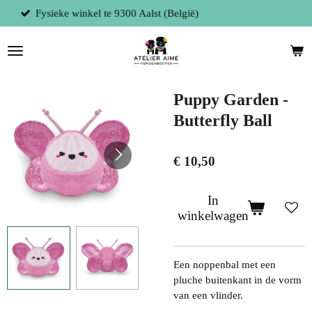
(België)
Persoonlijke service
Ga
direct
naar
de
hoofdinhoud
Puppy Garden -
Butterfly Ball
€ 10,50
In
winkelwagen
Een noppenbal met een
pluche buitenkant in de vorm
van een vlinder.