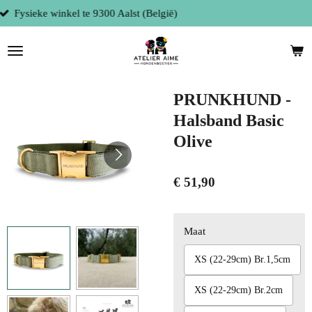
Persoonlijke service
Ga
direct
naar
de
hoofdinhoud
PRUNKHUND -
Halsband Basic
Olive
€ 51,90
Maat
XS (22-29cm) Br.1,5cm
XS (22-29cm) Br.2cm