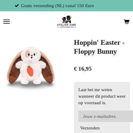
0 Euro
Fysieke winkel te 9300 Aalst (Be
Ga
direct
naar
de
hoofdinhoud
Hoppin' Easter -
Floppy Bunny
€ 16,95
Laat het me weten
wanneer dit product weer
op voorraad is.
Verzenden