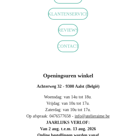
e
t
t
b
a
s
o
g
A
KLANTENSERVICE
o
r
p
k
a
p
m
REVIEWS
CONTACT
Openingsuren winkel
Achterweg 32 - 9300 Aalst (België)
Woensdag: van 14u tot 18u.
Vrijdag: van 10u tot 17u.
Zaterdag: van 10u tot 17u.
Op afspraak: 0476577658 -
info@atelieraime.be
JAARLIJKS VERLOF:
Van 2 aug. t.e.m. 13 aug. 2026
Online bestellingen worden vanaf