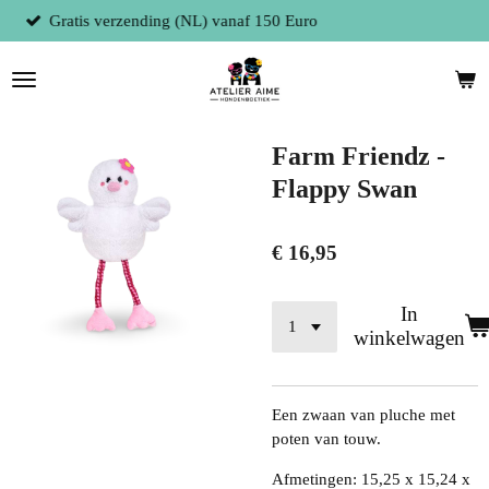
0 Euro
Fysieke winkel te 9300 Aalst (Be
Ga
direct
naar
de
hoofdinhoud
Farm Friendz -
Flappy Swan
€ 16,95
In
winkelwagen
Een zwaan van pluche met
poten van touw.
Afmetingen: 15,25 x 15,24 x