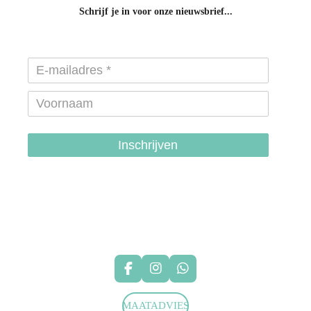
Schrijf je in voor onze nieuwsbrief...
Inschrijven
hondenhalsbanden-belgie
hondentuigjes-belgie
F
I
W
a
n
h
c
s
a
MAATADVIES