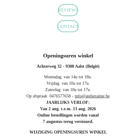
k
a
p
m
REVIEWS
CONTACT
Openingsuren winkel
Achterweg 32 - 9300 Aalst (België)
Woensdag: van 14u tot 18u.
Vrijdag: van 10u tot 17u.
Zaterdag: van 10u tot 17u.
Op afspraak: 0476577658 -
info@atelieraime.be
JAARLIJKS VERLOF:
Van 2 aug. t.e.m. 13 aug. 2026
Online bestellingen worden vanaf
7 augustus terug verstuurd.
WIJZIGING OPENINGSUREN WINKEL