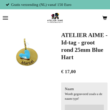
 150 Euro
Fysieke winkel te 9300 Aalst 
Ga
direct
naar
de
hoofdinhoud
ATELIER AIME -
Id-tag - groot
rond 25mm Blue
Hart
€ 17,00
Naam
Wordt gegraveerd zoals u de
naam typt!