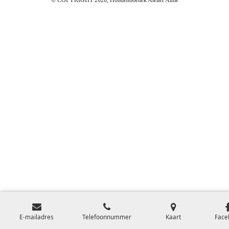
© COPYRIGHT 2026, Hondenboetiek Atelier Aimé
E-mailadres
Telefoonnummer
Kaart
Face