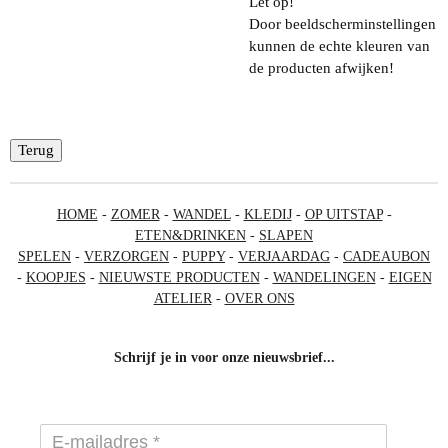
Let op!
Door beeldscherminstellingen
kunnen de echte kleuren van
de producten afwijken!
Terug
HOME
-
ZOMER
-
WANDEL
-
KLEDIJ
-
OP UITSTAP
-
ETEN&DRINKEN
-
SLAPEN
SPELEN
-
VERZORGEN
-
PUPPY
-
VERJAARDAG
-
CADEAUBON
-
KOOPJES
-
NIEUWSTE PRODUCTEN
-
WANDELINGEN
-
EIGEN
ATELIER
-
OVER ONS
Schrijf je in voor onze nieuwsbrief...