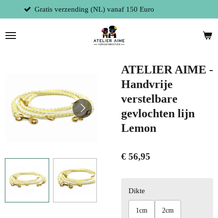
0 Euro
Fysieke winkel te 9300 Aalst (Be
Ga
direct
naar
de
hoofdinhoud
ATELIER AIME -
Handvrije
verstelbare
gevlochten lijn
Lemon
€ 56,95
Dikte
1cm
2cm