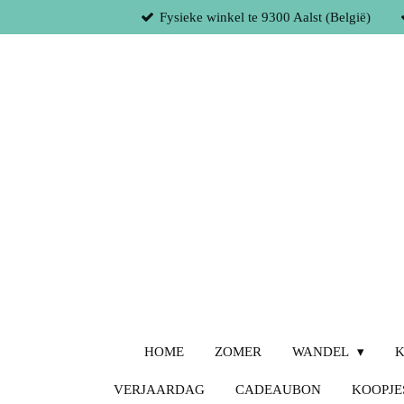
Fysieke winkel te 9300 Aalst (België)
Ga
direct
naar
de
hoofdinhoud
HOME
ZOMER
WANDEL
K
VERJAARDAG
CADEAUBON
KOOPJE