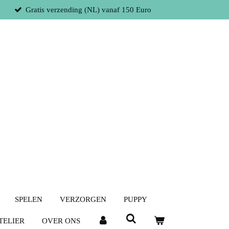
Gratis verzending (NL) vanaf 150 Euro
SPELEN
VERZORGEN
PUPPY
TELIER
OVER ONS