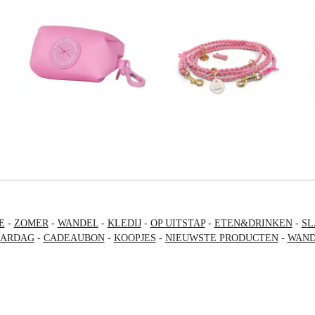
E
-
ZOMER
-
WANDEL
-
KLEDIJ
-
OP UITSTAP
-
ETEN&DRINKEN
-
SL
AARDAG
-
CADEAUBON
-
KOOPJES
-
NIEUWSTE PRODUCTEN
-
WAND