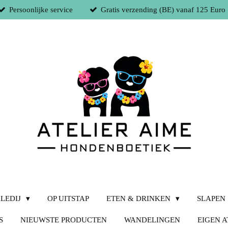
Persoonlijke service
Gratis verzending (BE) vanaf 125 Euro
LEDIJ
OP UITSTAP
ETEN & DRINKEN
SLAPEN
S
NIEUWSTE PRODUCTEN
WANDELINGEN
EIGEN A