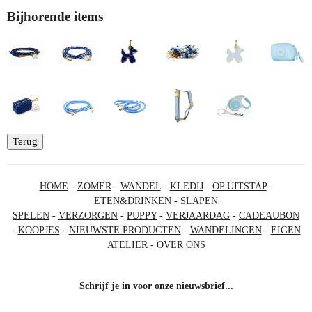
Bijhorende items
Terug
HOME
-
ZOMER
-
WANDEL
-
KLEDIJ
-
OP UITSTAP
-
ETEN&DRINKEN
-
SLAPEN
SPELEN
-
VERZORGEN
-
PUPPY
-
VERJAARDAG
-
CADEAUBON
-
KOOPJES
-
NIEUWSTE PRODUCTEN
-
WANDELINGEN
-
EIGEN
ATELIER
-
OVER ONS
Schrijf je in voor onze nieuwsbrief...