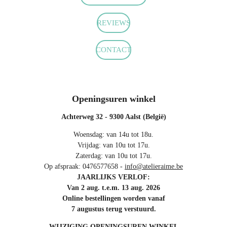
o
r
p
k
a
p
m
REVIEWS
CONTACT
Openingsuren winkel
Achterweg 32 - 9300 Aalst (België)
Woensdag: van 14u tot 18u.
Vrijdag: van 10u tot 17u.
Zaterdag: van 10u tot 17u.
Op afspraak: 0476577658 -
info@atelieraime.be
JAARLIJKS VERLOF:
Van 2 aug. t.e.m. 13 aug. 2026
Online bestellingen worden vanaf
7 augustus terug verstuurd.
WIJZIGING OPENINGSUREN WINKEL