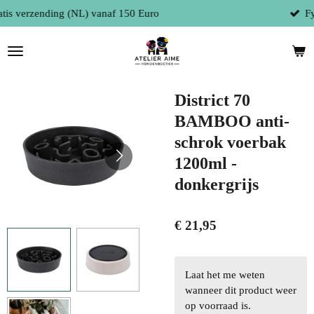
Fysieke winkel te 9300 Aalst (België)
Ga
direct
naar
de
hoofdinhoud
District 70
BAMBOO anti-
schrok voerbak
1200ml -
donkergrijs
€ 21,95
Laat het me weten
wanneer dit product weer
op voorraad is.