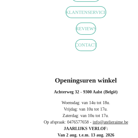
b
a
s
o
g
A
KLANTENSERVICE
o
r
p
k
a
p
m
REVIEWS
CONTACT
Openingsuren winkel
Achterweg 32 - 9300 Aalst (België)
Woensdag: van 14u tot 18u.
Vrijdag: van 10u tot 17u.
Zaterdag: van 10u tot 17u.
Op afspraak: 0476577658 -
info@atelieraime.be
JAARLIJKS VERLOF:
Van 2 aug. t.e.m. 13 aug. 2026