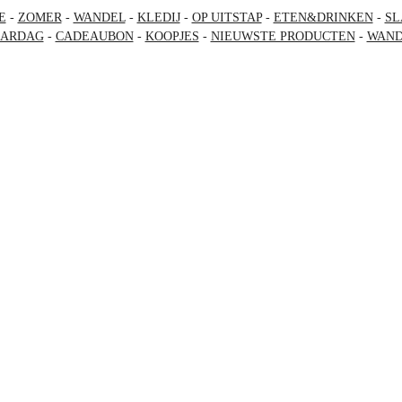
E
-
ZOMER
-
WANDEL
-
KLEDIJ
-
OP UITSTAP
-
ETEN&DRINKEN
-
SL
AARDAG
-
CADEAUBON
-
KOOPJES
-
NIEUWSTE PRODUCTEN
-
WAND