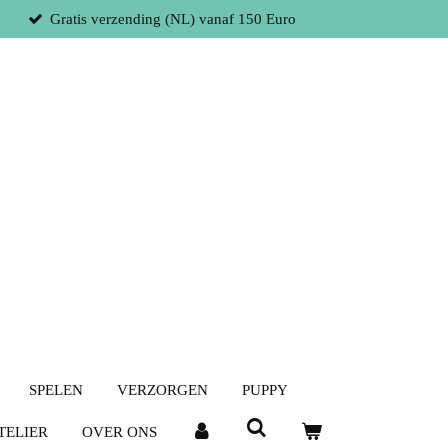
Gratis verzending (NL) vanaf 150 Euro
SPELEN
VERZORGEN
PUPPY
TELIER
OVER ONS