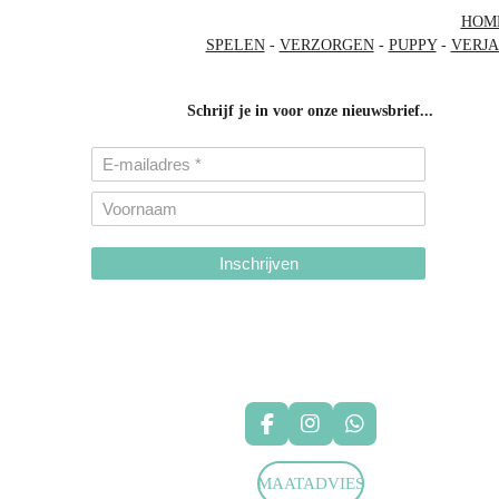
HOM
SPELEN
-
VERZORGEN
-
PUPPY
-
VERJ
Schrijf je in voor onze nieuwsbrief...
Inschrijven
hondenhalsbanden-belgie
hondentuigjes-belgie
F
I
W
a
n
h
c
s
a
MAATADVIES
e
t
t