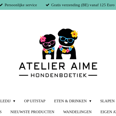
Persoonlijke service
Gratis verzending (BE) vanaf 125 Euro
LEDIJ
OP UITSTAP
ETEN & DRINKEN
SLAPEN
S
NIEUWSTE PRODUCTEN
WANDELINGEN
EIGEN A