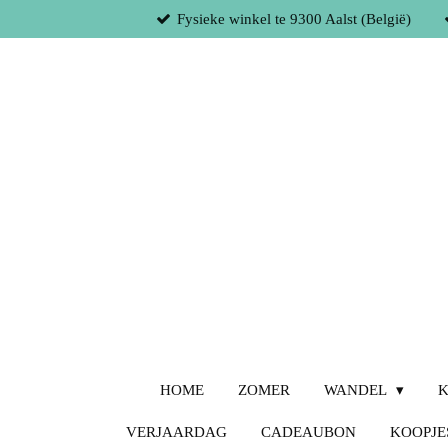
Fysieke winkel te 9300 Aalst (België)
Ga
direct
naar
de
hoofdinhoud
HOME
ZOMER
WANDEL
K
VERJAARDAG
CADEAUBON
KOOPJE