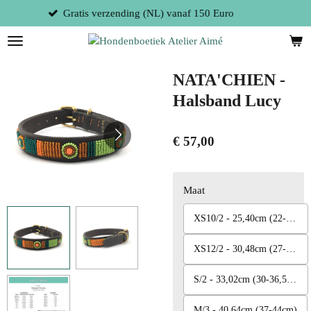
uro
Fysieke winkel te 9300 Aalst (Belgi
Ga
direct
naar
de
hoofdinhoud
NATA'CHIEN -
Halsband Lucy
€ 57,00
Maat
XS10/2 - 25,40cm (22-29cm)
XS12/2 - 30,48cm (27-33cm)
S/2 - 33,02cm (30-36,5cm)
M/3 - 40,64cm (37-44cm)