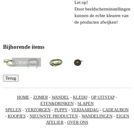
Let op!
Door beeldscherminstellingen
kunnen de echte kleuren van
de producten afwijken!
Bijhorende items
Uitverkocht
Terug
HOME
-
ZOMER
-
WANDEL
-
KLEDIJ
-
OP UITSTAP
-
ETEN&DRINKEN
-
SLAPEN
SPELEN
-
VERZORGEN
-
PUPPY
-
VERJAARDAG
-
CADEAUBON
-
KOOPJES
-
NIEUWSTE PRODUCTEN
-
WANDELINGEN
-
EIGEN
ATELIER
-
OVER ONS