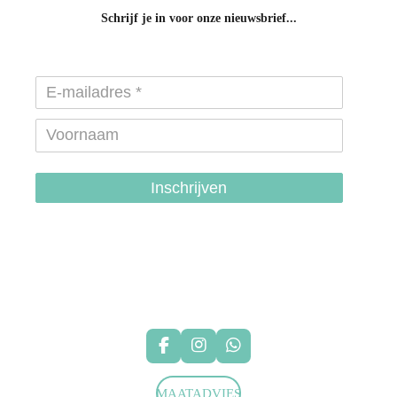
Schrijf je in voor onze nieuwsbrief...
Inschrijven
hondenhalsbanden-belgie
hondentuigjes-belgie
F
I
W
a
n
h
c
s
a
MAATADVIES