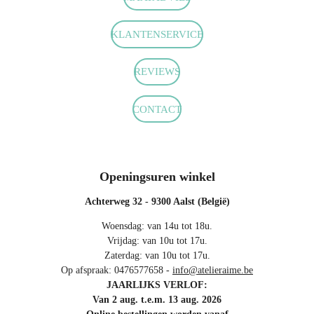
e
t
t
b
a
s
o
g
A
KLANTENSERVICE
o
r
p
k
a
p
m
REVIEWS
CONTACT
Openingsuren winkel
Achterweg 32 - 9300 Aalst (België)
Woensdag: van 14u tot 18u.
Vrijdag: van 10u tot 17u.
Zaterdag: van 10u tot 17u.
Op afspraak: 0476577658 -
info@atelieraime.be
JAARLIJKS VERLOF:
Van 2 aug. t.e.m. 13 aug. 2026