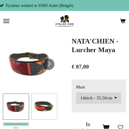
Persoonlijke service
Ga
direct
naar
de
hoofdinhoud
NATA'CHIEN -
Lurcher Maya
€ 87,00
Maat
In