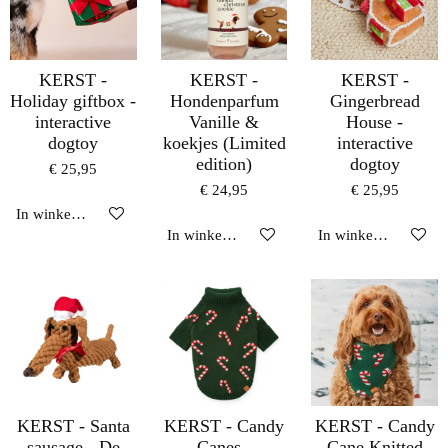
KERST -
KERST -
KERST -
Holiday giftbox -
Hondenparfum
Gingerbread
interactive
Vanille &
House -
dogtoy
koekjes (Limited
interactive
edition)
dogtoy
€ 25,95
€ 24,95
€ 25,95
In winkelwagen
In winkelwagen
In winkelwagen
KERST - Santa
KERST - Candy
KERST - Candy
sausage - De
Canes -
Cane Knitted