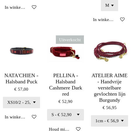
In winkelwagen
In winkelwagen
Uitverkocht
NATA'CHIEN -
PELLINA -
ATELIER AIME
Halsband Puck
Halsband
- Handvrije
Cashmere Dark
verstelbare
€ 57,00
red
gevlochten lijn
Burgundy
€ 52,90
€ 56,95
In winkelwagen
Houd mij op de hoogte