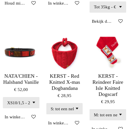
Houd mij op de hoogte
In winkelwagen
Bekijk details
NATA'CHIEN -
KERST - Red
KERST -
Halsband Vanille
Knitted X-mas
Reindeer Faire
Dogbandana
Isle Knitted
€ 52,00
Dogscarf
€ 28,95
€ 29,95
In winkelwagen
In winkelwagen