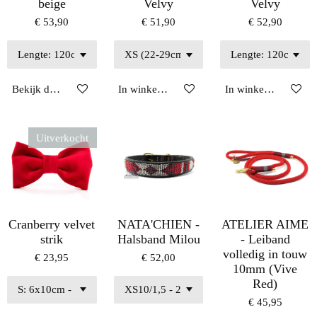
beige
Velvy
Velvy
€ 53,90
€ 51,90
€ 52,90
Bekijk details
In winkelwagen
In winkelwagen
Uitverkocht
Cranberry velvet
NATA'CHIEN -
ATELIER AIME
strik
Halsband Milou
- Leiband
volledig in touw
€ 23,95
€ 52,00
10mm (Vive
Red)
€ 45,95