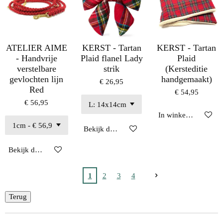
ATELIER AIME
KERST - Tartan
KERST - Tartan
- Handvrije
Plaid flanel Lady
Plaid
verstelbare
strik
(Kersteditie
gevlochten lijn
handgemaakt)
€ 26,95
Red
€ 54,95
€ 56,95
In winkelwagen
Bekijk details
Bekijk details
1
2
3
4
Terug